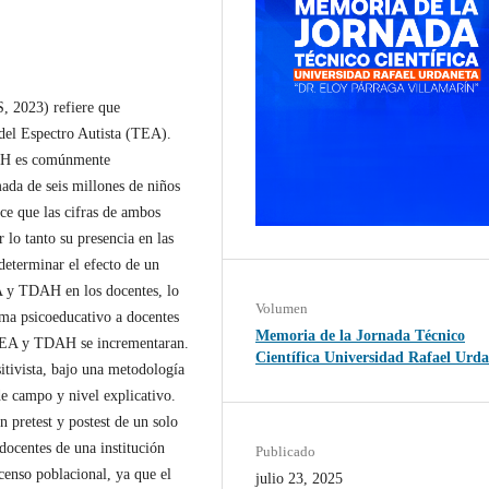
, 2023) refiere que
del Espectro Autista (TEA).
DAH es comúnmente
mada de seis millones de niños
ce que las cifras de ambos
 lo tanto su presencia en las
 determinar el efecto de un
A y TDAH en los docentes, lo
Volumen
rama psicoeducativo a docentes
Memoria de la Jornada Técnico
e TEA y TDAH se incrementaran.
Científica Universidad Rafael Urd
itivista, bajo una metodología
de campo y nivel explicativo.
n pretest y postest de un solo
ocentes de una institución
Publicado
censo poblacional, ya que el
julio 23, 2025