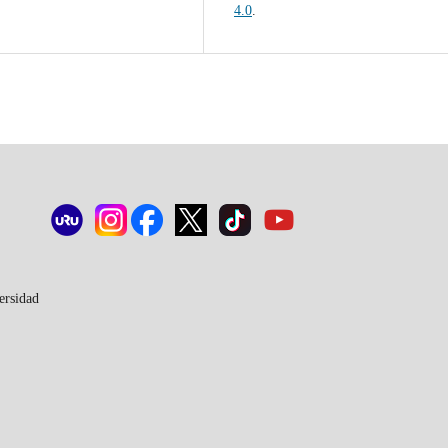
4.0
.
ersidad