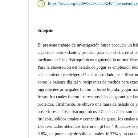
https://orcid.org/0009-0001-1753-2404 (no autentica
Sinopsis
El presente trabajo de investigación busca producir un h
capacidad antioxidante y proteica para deportistas de alto
mediante análisis fisicoquímicos siguiendo la norma V
Para la elaboración del helado de yogur se emplearon té
calentamiento y refrigeración. Por otro lado, se utilizar
como la balanza digital y recipientes de medida para exac
ingredientes principales fueron la leche líquida, yogur na
fresas, los cuales fueron los responsables de garantizar la
proteicas. Finalmente, se obtuvo una masa de helado de y
posteriores análisis fisicoquímicos. Dichos análisis son d
titulable, sólidos totales y contenido de grasa, los cuales 
Los resultados obtenidos fueron un pH de 4.9, acidez exp
0.9%, un porcentaje de sólidos totales de 33% y un cont