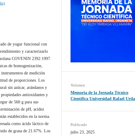
do)
elado de yogur funcional con
 rendimiento y caracterizarlo
enezolana COVENIN 2392:1997.
cnicas de homogenización,
on instrumentos de medición
titud de proporciones. Los
Volumen
tural sin azúcar, arándanos y
Memoria de la Jornada Técnico
s propiedades antioxidantes y
Científica Universidad Rafael Urd
ogur de 560 g para sus
eterminación de pH, acidez
están establecidos en la norma.
resada como ácido láctico de
Publicado
enido de grasa de 21.67%. Los
julio 23, 2025