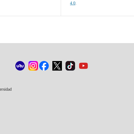
4.0
.
ersidad