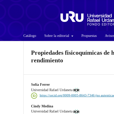
Catálogo
Sobre la editorial
Propuestas
Aviso
Propiedades fisicoquímicas de h
rendimiento
Sofía Ferrer
Universidad Rafael Urdaneta
https://orcid.org/0009-0005-8643-7346 (no autentica
Cindy Medina
Universidad Rafael Urdaneta