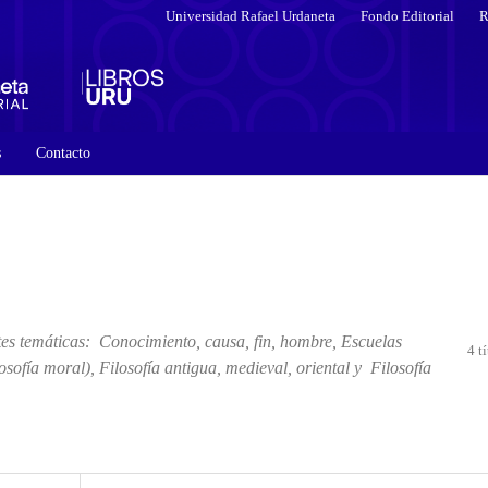
Universidad Rafael Urdaneta
Fondo Editorial
R
s
Contacto
tes temáticas: Conocimiento, causa, fin, hombre, Escuelas
4 t
ilosofía moral), Filosofía antigua, medieval, oriental y Filosofía