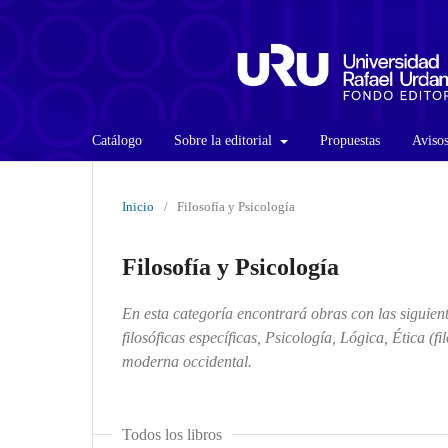
Catálogo
Sobre la editorial
Propuestas
Aviso
Inicio
/
Filosofía y Psicología
Filosofía y Psicología
En esta categoría encontrará obras con las siguien
filosóficas específicas, Psicología, Lógica, Ética (f
moderna occidental.
Todos los libros